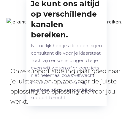
Je kunt ons altijd
op verschillende
kanalen
bereiken.
Natuurlijk heb je altijd een eigen
consultant die voor je klaarstaat.
Toch zijn er soms dingen die je
even wilt weten of er loopt iets
Onze support afdeling gaat goed naar
niet helemaal zoals verwacht.
je luisteren en op zoek naar de juiste
Dan kan je altijd per mail,
telefoon of op kantoor bij de
oplossing. De oplossing die voor jou
support terecht.
werkt.