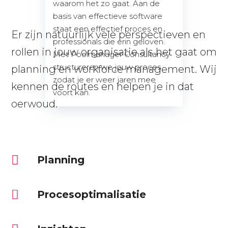
waarom het zo gaat. Aan de
basis van effectieve software
staat een effectief proces en
Er zijn natuurlijk vele perspectieven en
professionals die erin geloven.
rollen in jouw organisatie als het gaat om
Met Poolmanager Consultancy
structureren we jouw proces
planning en workforce management. Wij
zodat je er weer jaren mee
kennen de routes en helpen je in dat
voort kan.
oerwoud.
Planning
Procesoptimalisatie