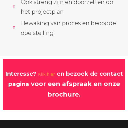
Ook streng zijn en doorzetten op
het projectplan
Bewaking van proces en beoogde
doelstelling
Interesse?
en bezoek de contact
Klik hier
voor een afspraak en onze
pagina
broc
hure.