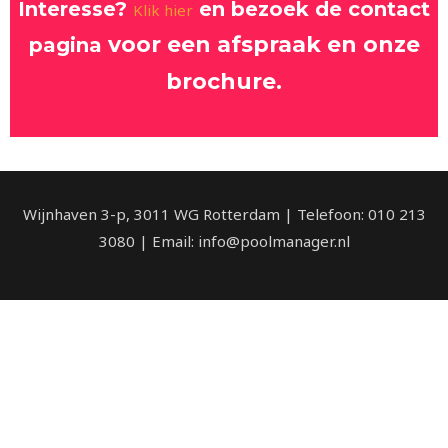
Interesse?
en bezoek de contact
Klik hier
voor een afspraak en onze
pagina
broc
hure.
Wijnhaven 3-p, 3011 WG Rotterdam | Telefoon: 010 213
3080 | Email: info@poolmanager.nl