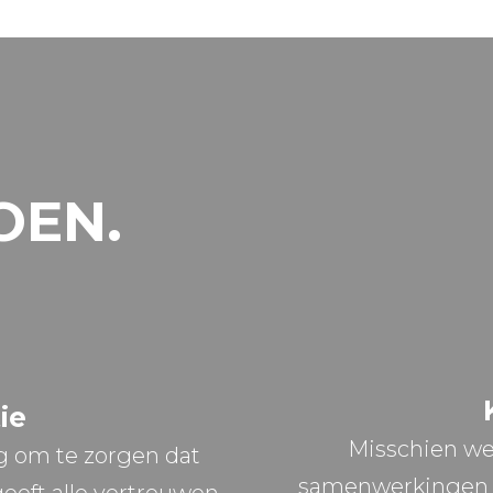
OEN.
ie
Misschien we
g om te zorgen dat
samenwerkingen m
geeft alle vertrouwen