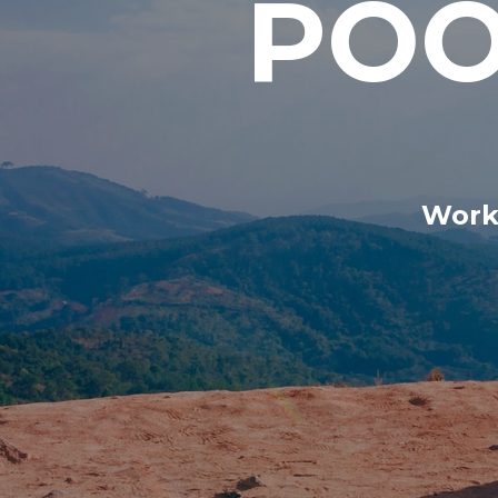
POO
Work