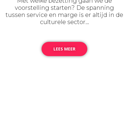
Met welke bezetting gaan we de
voorstelling starten? De spanning
tussen
service
en marge is er
altijd
in de
culturele sector…
LEES MEER