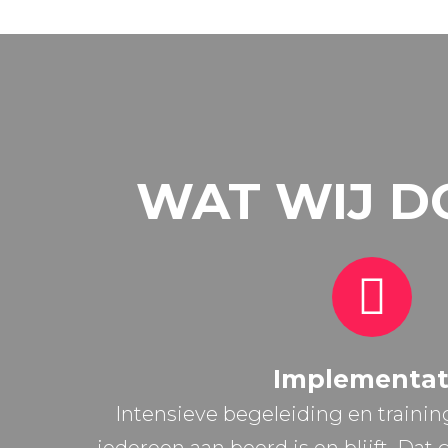
WAT WIJ D
Implementat
Intensieve begeleiding en trainin
iedereen aan boord is en blijft. Dat 